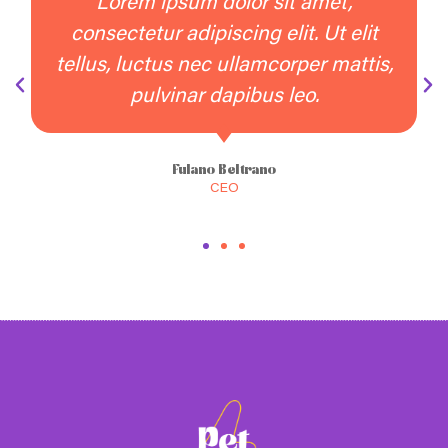
Lorem ipsum dolor sit amet,
consectetur adipiscing elit. Ut elit
c
llus, luctus nec ullamcorper mattis,
tel
pulvinar dapibus leo.
Fulano Beltrano
CEO