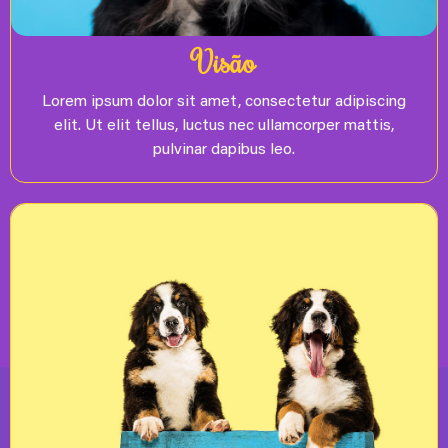
Visão
Lorem ipsum dolor sit amet, consectetur adipiscing
elit. Ut elit tellus, luctus nec ullamcorper mattis,
pulvinar dapibus leo.